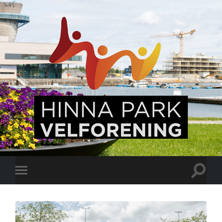
Hinna
Park,
en
levende
bydel
Veksle
Veksle
søkefel
mobilmeny