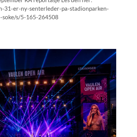
n-31-er-ny-senterleder-pa-stadionparken-
re-soke/s/5-165-264508