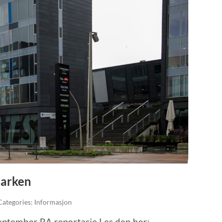
parken
 Categories: Informasjon
eptember RA reportasje Les den her: