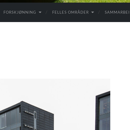
FORSKJØNNING
FELLES OMRÅDER
SAMMARBE