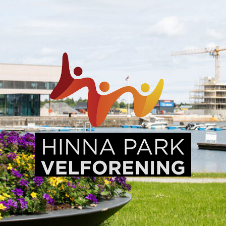
Hinna
Park,
en
levende
bydel