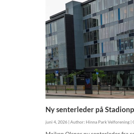
Ny senterleder på Stadion
juni 4, 2026 | Author: Hinna Park Velforening |
Maiken Olsnes ny senterleder fra s