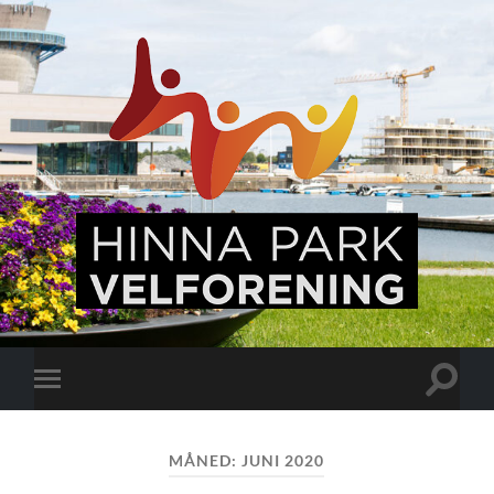
Hinna
Park,
en
levende
bydel
Veksle
Veksle
søkefel
mobilmeny
MÅNED:
JUNI 2020