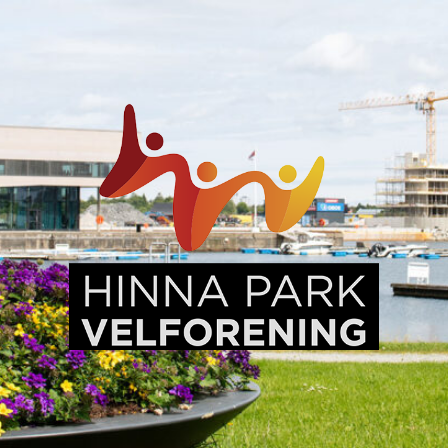
Hinna
Park,
en
levende
bydel