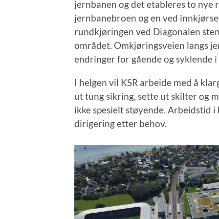
jernbanen og det etableres to nye r
jernbanebroen og en ved innkjørsele
rundkjøringen ved Diagonalen stenge
området. Omkjøringsveien langs jer
endringer for gående og syklende 
I helgen vil KSR arbeide med å klar
ut tung sikring, sette ut skilter og
ikke spesielt støyende. Arbeidstid i
dirigering etter behov.