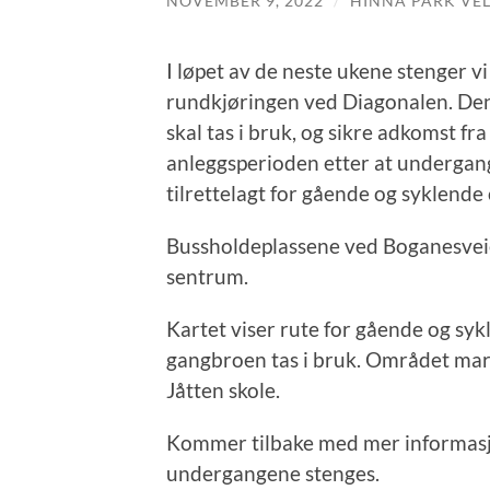
NOVEMBER 9, 2022
/
HINNA PARK VE
I løpet av de neste ukene stenger 
rundkjøringen ved Diagonalen. De
skal tas i bruk, og sikre adkomst fr
anleggsperioden etter at undergang
tilrettelagt for gående og syklende 
Bussholdeplassene ved Boganesveien
sentrum.
Kartet viser rute for gående og sy
gangbroen tas i bruk. Området mark
Jåtten skole.
Kommer tilbake med mer informasjon
undergangene stenges.