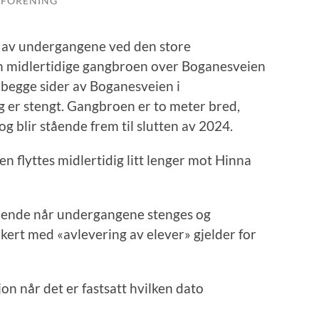
LFORENING
vi av undergangene ved den store
n midlertidige gangbroen over Boganesveien
a begge sider av Boganesveien i
 er stengt. Gangbroen er to meter bred,
og blir stående frem til slutten av 2024.
 flyttes midlertidig litt lenger mot Hinna
klende når undergangene stenges og
ert med «avlevering av elever» gjelder for
 når det er fastsatt hvilken dato