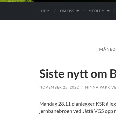
HJEM
OM OSS
MEDLEM
MÅNED
Siste nytt om 
NOVEMBER 25, 2022
/
HINNA PARK V
Mandag 28.11 planlegger KSR å legg
jernbanebroen ved Jåttå VGS opp m