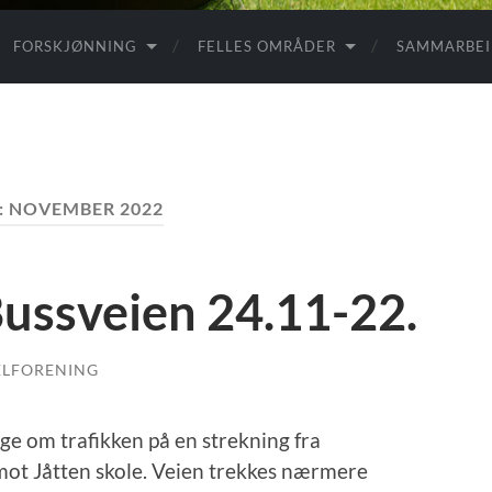
FORSKJØNNING
FELLES OMRÅDER
SAMMARBE
:
NOVEMBER 2022
Bussveien 24.11-22.
ELFORENING
e om trafikken på en strekning fra
ot Jåtten skole. Veien trekkes nærmere