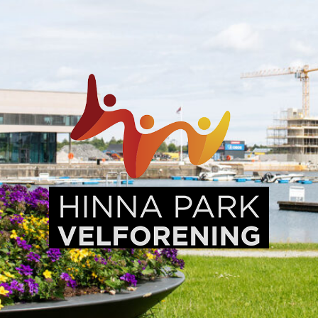
Hinna
Park,
en
levende
bydel