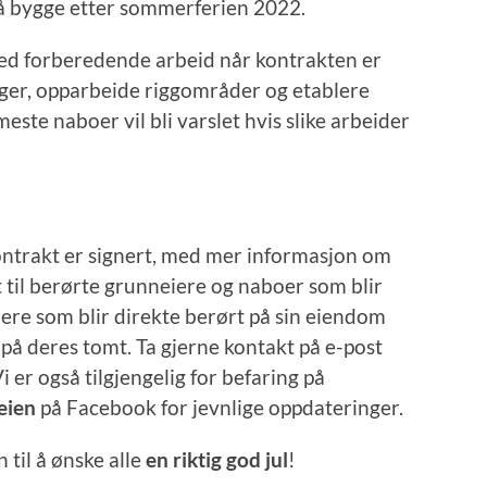
vi å bygge etter sommerferien 2022.
med forberedende arbeid når kontrakten er
nger, opparbeide riggområder og etablere
ste naboer vil bli varslet hvis slike arbeider
ontrakt er signert, med mer informasjon om
 til berørte grunneiere og naboer som blir
ere som blir direkte berørt på sin eiendom
p på deres tomt. Ta gjerne kontakt på e-post
i er også tilgjengelig for befaring på
eien
på Facebook for jevnlige oppdateringer.
 til å ønske alle
en riktig god jul
!