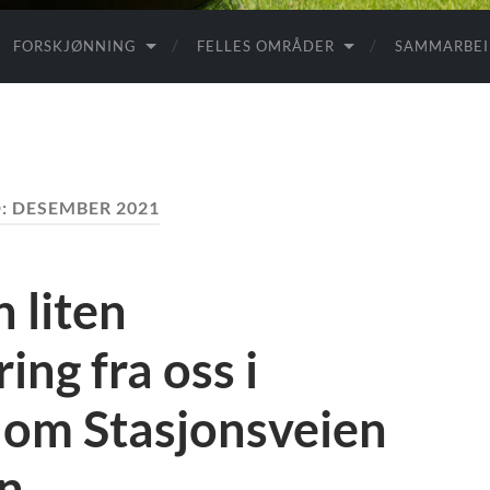
FORSKJØNNING
FELLES OMRÅDER
SAMMARBE
:
DESEMBER 2021
 liten
ng fra oss i
lom Stasjonsveien
n.