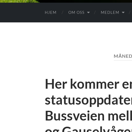
HJEM
OM OSS
MEDLEM
MÅNED
Her kommer en
statusoppdateri
Bussveien mel
og Gauselvåge