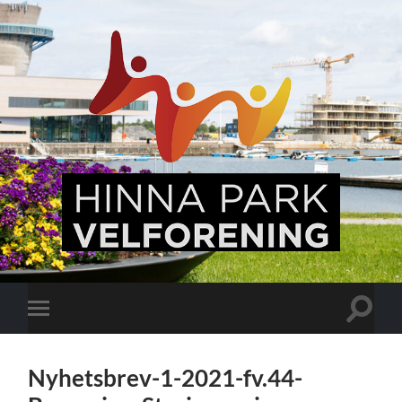
Hinna
Park,
en
levende
bydel
Veksle
Veksle
søkefel
mobilmeny
Nyhetsbrev-1-2021-fv.44-