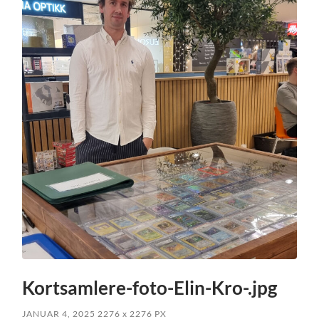
Kortsamlere-foto-Elin-Kro-.jpg
JANUAR 4, 2025
2276
x
2276 PX