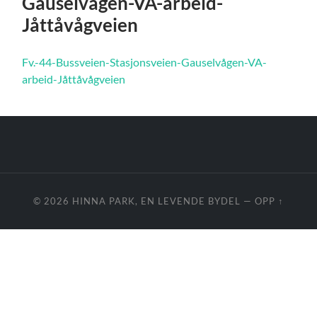
Gauselvågen-VA-arbeid-
Jåttåvågveien
Fv.-44-Bussveien-Stasjonsveien-Gauselvågen-VA-
arbeid-Jåttåvågveien
© 2026
HINNA PARK, EN LEVENDE BYDEL
—
OPP ↑