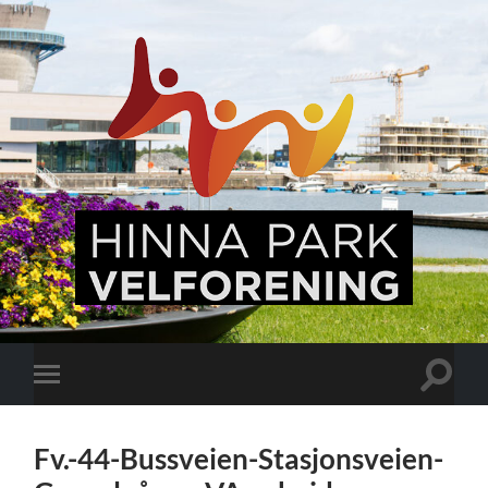
Hinna
Park,
en
levende
bydel
Veksle
Veksle
søkefel
mobilmeny
Fv.-44-Bussveien-Stasjonsveien-