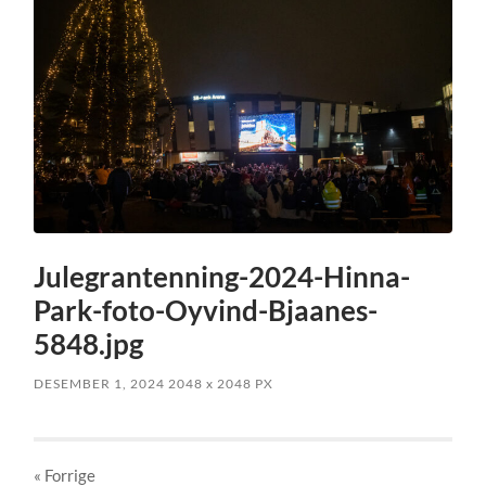
Julegrantenning-2024-Hinna-
Park-foto-Oyvind-Bjaanes-
5848.jpg
DESEMBER 1, 2024
2048
x
2048 PX
« Forrige