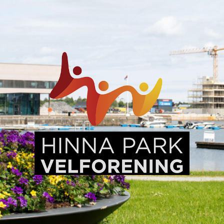
Hinna
Park,
en
levende
bydel