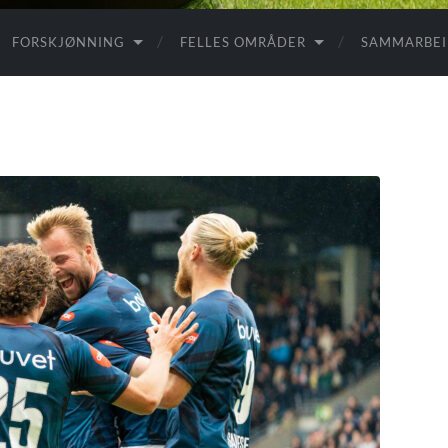
FORSKJØNNING
FELLES OMRÅDER
SAMMARBE