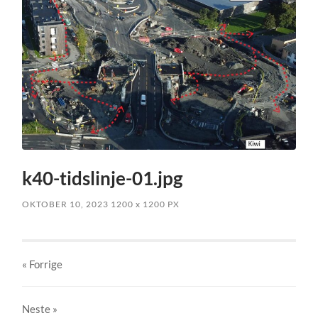
k40-tidslinje-01.jpg
OKTOBER 10, 2023
1200
x
1200 PX
« Forrige
Neste
»