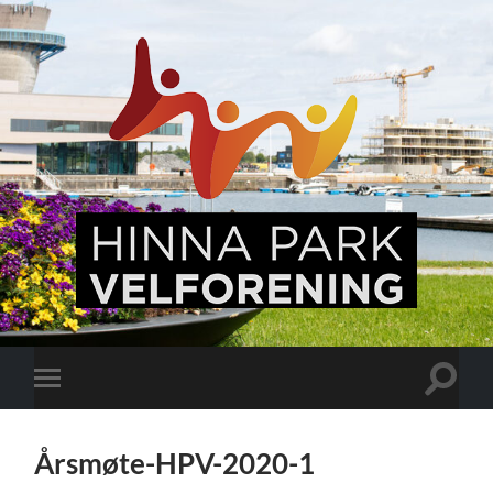
Hinna
Park,
en
levende
bydel
Veksle
Veksle
søkefel
mobilmeny
Årsmøte-HPV-2020-1