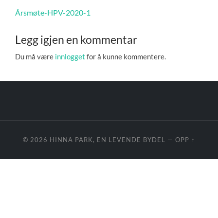
Årsmøte-HPV-2020-1
Legg igjen en kommentar
Du må være
innlogget
for å kunne kommentere.
© 2026
HINNA PARK, EN LEVENDE BYDEL
—
OPP ↑