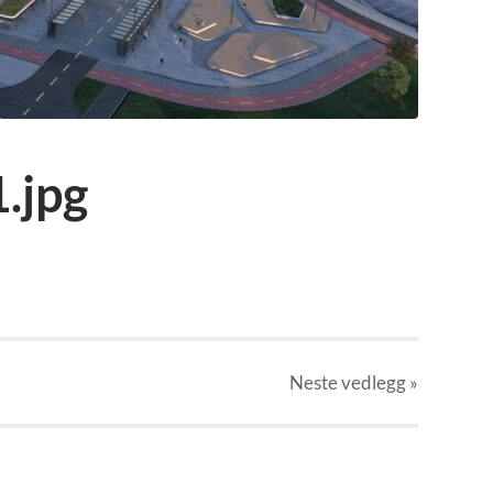
.jpg
Neste
vedlegg
»