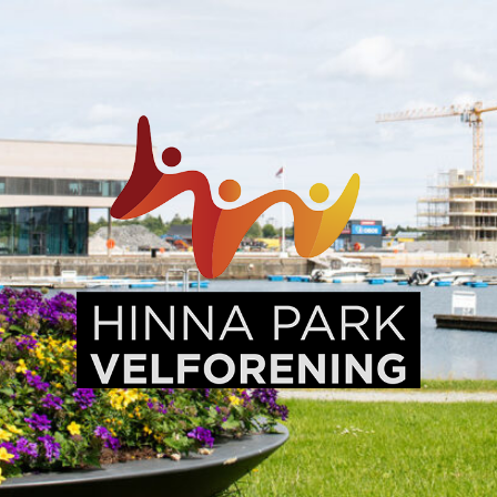
Hinna
Park,
en
levende
bydel