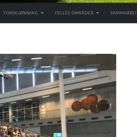
FORSKJØNNING
FELLES OMRÅDER
SAMMARBE