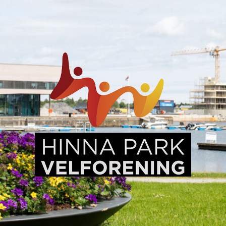
Hinna
Park,
en
levende
bydel