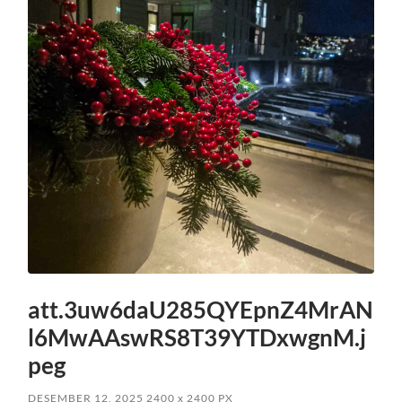
att.3uw6daU285QYEpnZ4MrAN
l6MwAAswRS8T39YTDxwgnM.j
peg
DESEMBER 12, 2025
2400
x
2400 PX