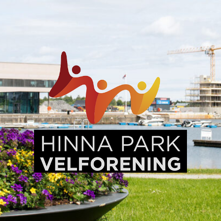
Hinna
Park,
en
levende
bydel