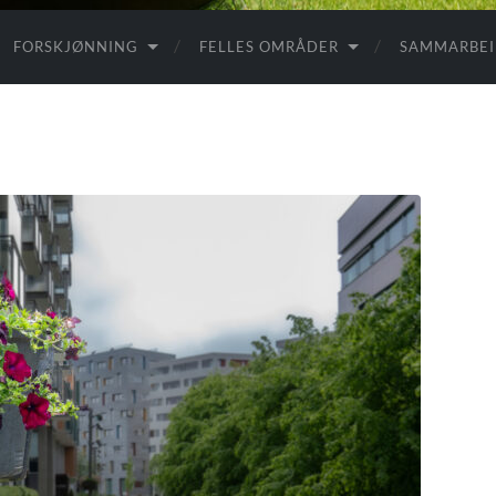
FORSKJØNNING
FELLES OMRÅDER
SAMMARBE