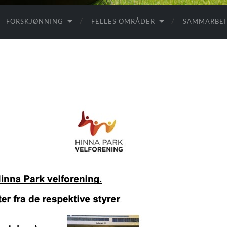
FORSKJØNNING
FELLES OMRÅDER
SAMMARBE