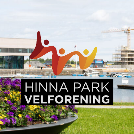
Hinna
Park,
en
levende
bydel