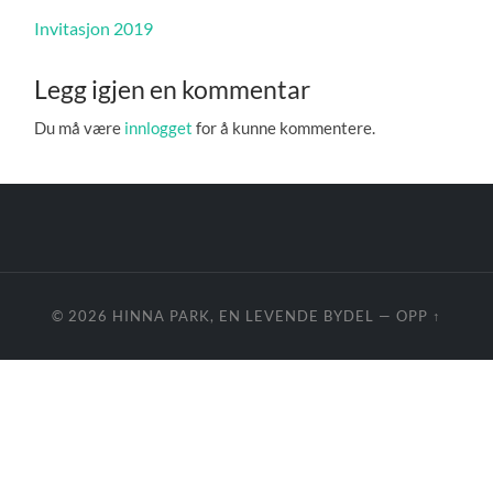
Invitasjon 2019
Legg igjen en kommentar
Du må være
innlogget
for å kunne kommentere.
© 2026
HINNA PARK, EN LEVENDE BYDEL
—
OPP ↑