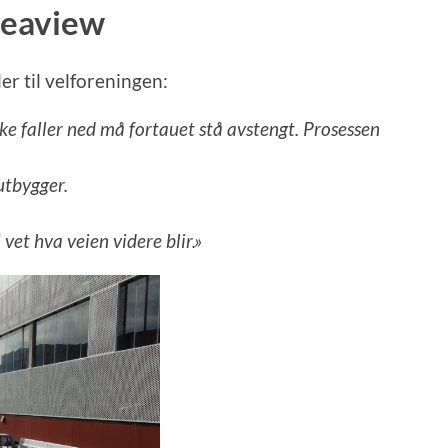
 Seaview
r til velforeningen:
ikke faller ned må fortauet stå avstengt. Prosessen
utbygger.
vet hva veien videre blir.»