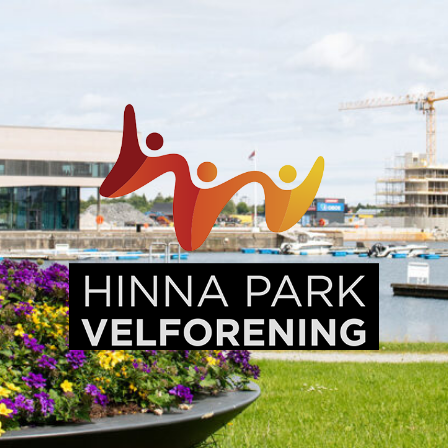
Hinna
Park,
en
levende
bydel