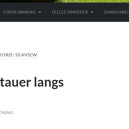
FORSKJØNNING
FELLES OMRÅDER
SAMMARBE
KORD:
SEAVIEW
rtauer langs
ENING