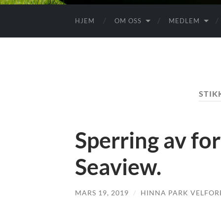
HJEM
OM OSS
MEDLEM
STIK
Sperring av fo
Seaview.
MARS 19, 2019
/
HINNA PARK VELFOR