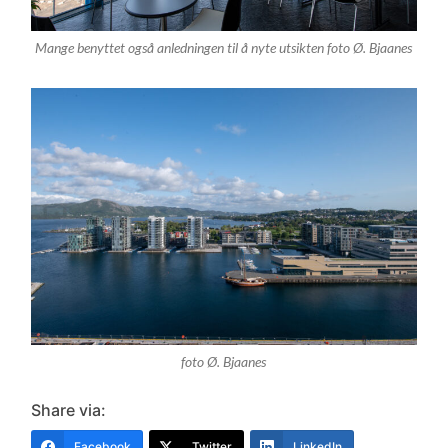
Mange benyttet også anledningen til å nyte utsikten foto Ø. Bjaanes
foto Ø. Bjaanes
Share via:
Facebook
Twitter
LinkedIn