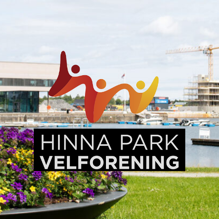
Hinna
Park,
en
levende
bydel