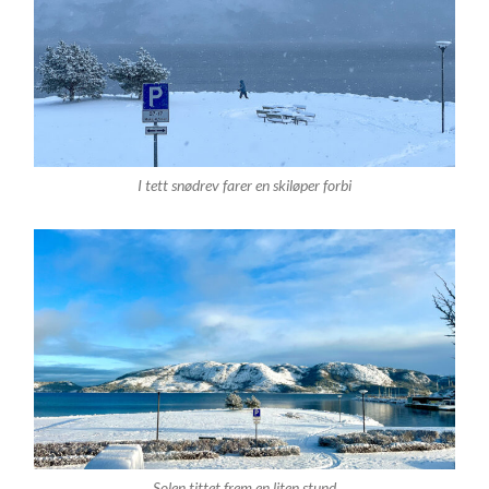
I tett snødrev farer en skiløper forbi
Solen tittet frem en liten stund