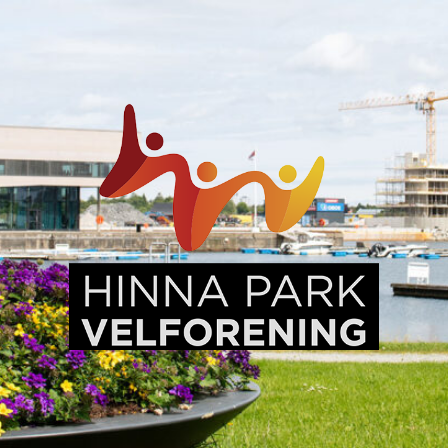
Hinna
Park,
en
levende
bydel