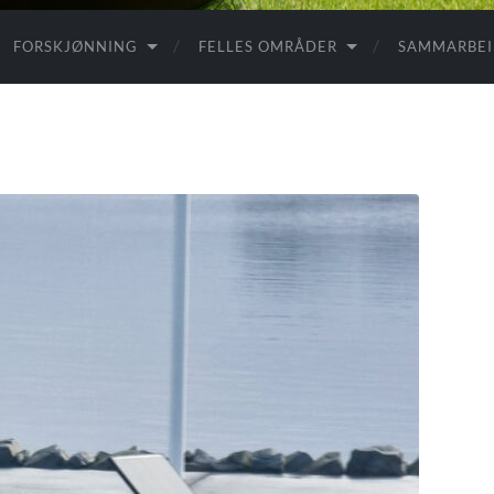
FORSKJØNNING
FELLES OMRÅDER
SAMMARBE