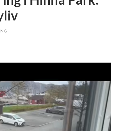
liv
ING