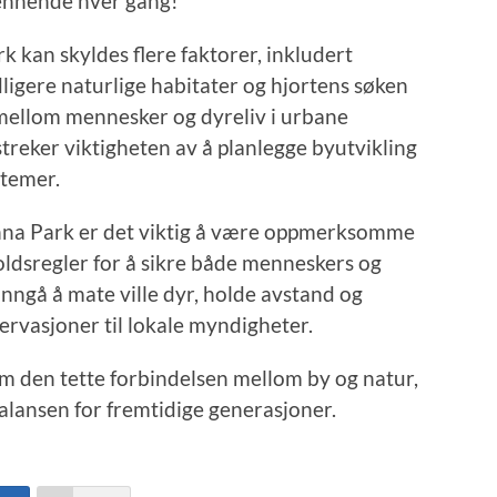
spennende hver gang!
 kan skyldes flere faktorer, inkludert
dligere naturlige habitater og hjortens søken
 mellom mennesker og dyreliv i urbane
treker viktigheten av å planlegge byutvikling
stemer.
nna Park er det viktig å være oppmerksomme
oldsregler for å sikre både menneskers og
unngå å mate ville dyr, holde avstand og
ervasjoner til lokale myndigheter.
 den tette forbindelsen mellom by og natur,
alansen for fremtidige generasjoner.