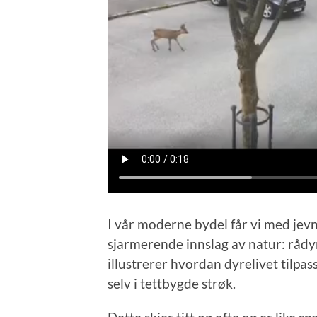
I vår moderne bydel får vi med je
sjarmerende innslag av natur: råd
illustrerer hvordan dyrelivet tilpass
selv i tettbygde strøk.