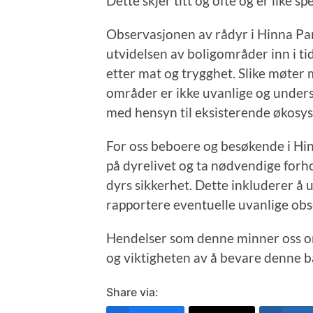
Dette skjer titt og ofte og er like 
Observasjonen av rådyr i Hinna Park
utvidelsen av boligområder inn i ti
etter mat og trygghet. Slike møter
områder er ikke uvanlige og unders
med hensyn til eksisterende økosy
For oss beboere og besøkende i Hi
på dyrelivet og ta nødvendige forh
dyrs sikkerhet. Dette inkluderer å 
rapportere eventuelle uvanlige obs
Hendelser som denne minner oss om
og viktigheten av å bevare denne b
Share via: