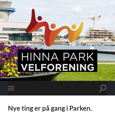
Hinna
Park,
en
levende
bydel
Veksle
Veksle
søkefel
mobilmeny
Nye ting er på gang i Parken.