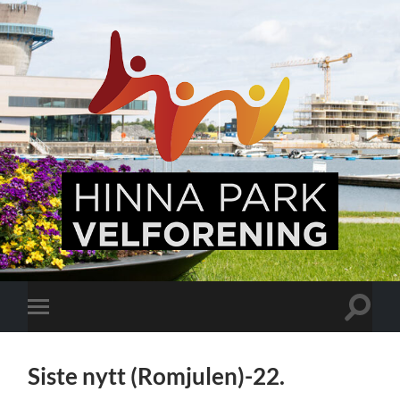
Hinna
Park,
en
levende
bydel
Veksle
Veksle
søkefel
mobilmeny
Siste nytt (Romjulen)-22.