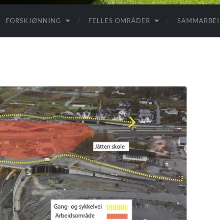
FORSKJØNNING
FELLES OMRÅDER
SAMMARBE