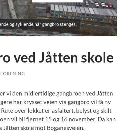
ående og syklende når gangbro stenges.
o ved Jåtten skole
LFORENING
er vi den midlertidige gangbroen ved Jåtten
gere har krysset veien via gangbro vil få ny
 Rute over lokket er asfaltert, belyst og skilt
oen vil bli fjernet 15 og 16 november. Da kan
ngs Jåtten skole mot Boganesveien.