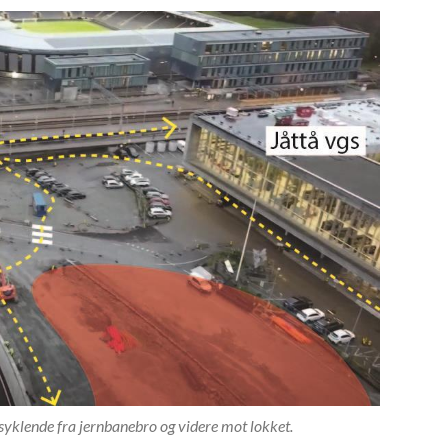
 syklende fra jernbanebro og videre mot lokket.