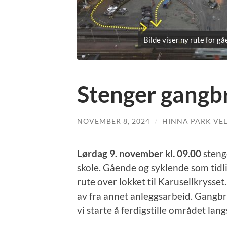
Bilde viser ny rute for g
Stenger gangbr
NOVEMBER 8, 2024
/
HINNA PARK VE
Lørdag 9. november kl. 09.00
steng
skole. Gående og syklende som tidli
rute over lokket til Karusellkrysset.
av fra annet anleggsarbeid. Gangbr
vi starte å ferdigstille området la