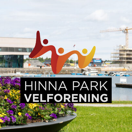
Hinna
Park,
en
levende
bydel