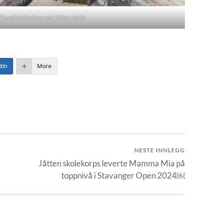
til bussholdeplass ved Jåtten skole.
dIn
More
NESTE INNLEGG
Jåtten skolekorps leverte Mamma Mia på
toppnivå i Stavanger Open 2024￼