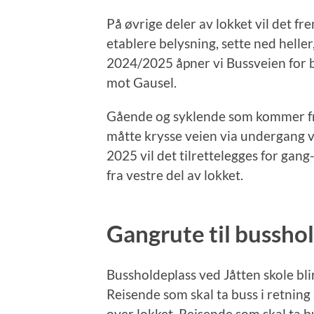
På øvrige deler av lokket vil det fr
etablere belysning, sette ned heller,
2024/2025 åpner vi Bussveien for b
mot Gausel.
Gående og syklende som kommer fra 
måtte krysse veien via undergang ve
2025 vil det tilrettelegges for gang-
fra vestre del av lokket.
Gangrute til busshol
Bussholdeplass ved Jåtten skole bl
Reisende som skal ta buss i retning
over lokket. Reisende som skal ta b