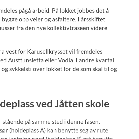
emdeles pågå arbeid. På lokket jobbes det å
 bygge opp veier og asfaltere. I årsskiftet
usser fra den nye kollektivtraseen videre
vest for Karusellkrysset vil fremdeles
d Austtunsletta eller Vodla. I andre kvartal
 og sykkelsti over lokket for de som skal til og
deplass ved Jåtten skole
ir stående på samme sted i denne fasen.
 sør (holdeplass A) kan benytte seg av rute
uss i retning nord (holdeplass B) må benytte