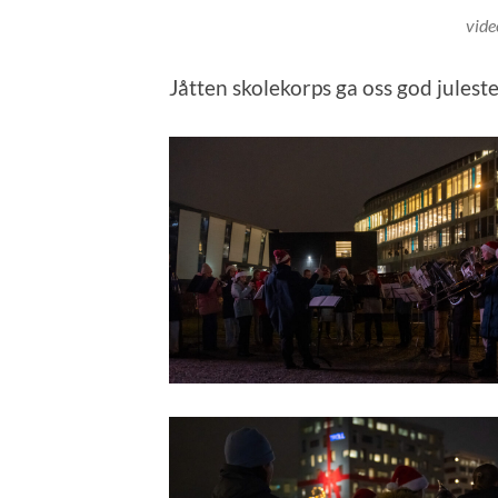
vide
Jåtten skolekorps ga oss god julest