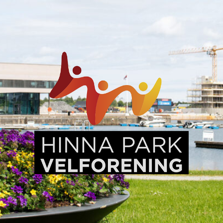
Hinna
Park,
en
levende
bydel