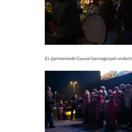
Et sjarmerende Gausel barnegospel underh