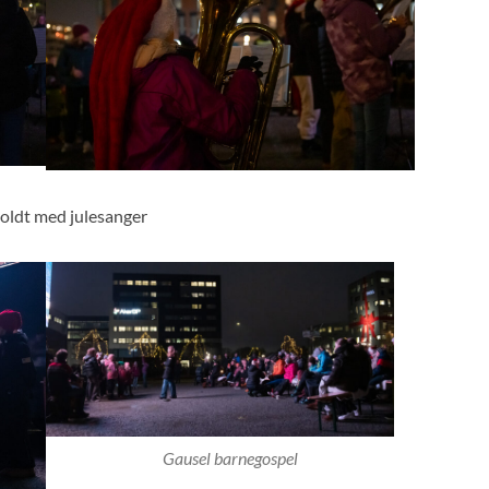
oldt med julesanger
Gausel barnegospel