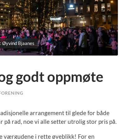
o: Øyvind Bjaanes
 og godt oppmøte
FORENING
radisjonelle arrangement til glede for både
 på rad, noe vi alle setter utrolig stor pris på.
lte værgudene i rette øyeblikk! For en