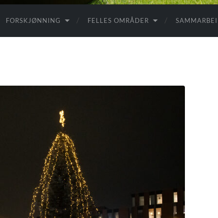
FORSKJØNNING
FELLES OMRÅDER
SAMMARBE