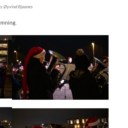
o: Øyvind Bjaanes
emning.