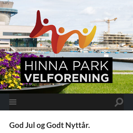
Hinna
Park,
en
levende
bydel
Veksle
Veksle
søkefel
mobilmeny
God Jul og Godt Nyttår.