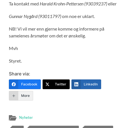
Ta kontakt med
Harald Krohn-Pettersen (93039237)
eller
Gunnar Nygård (93011797)
om noe er uklart.
NB! Vi vil mer enn gjerne komme og informere på
sameienes årsmøter om det er ønskelig.
Mvh
Styret.
Share via:
Facebook
Twitter
LinkedIn
More
Nyheter