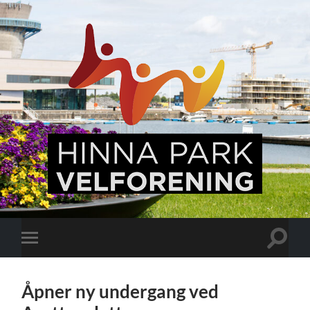
Hinna
Park,
en
levende
bydel
Veksle
Veksle
søkefel
mobilmeny
Åpner ny undergang ved